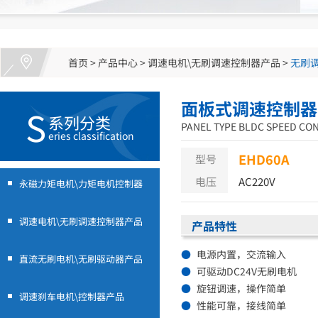
首页
>
产品中心
>
调速电机\无刷调速控制器产品
>
无刷
面板式调速控制器
S
系列分类
PANEL TYPE BLDC SPEED CO
eries classification
EHD60A
型号
电压
AC220V
永磁力矩电机\力矩电机控制器
调速电机\无刷调速控制器产品
产品特性
●
电源内置，交流输入
直流无刷电机\无刷驱动器产品
●
可驱动DC24V无刷电机
●
旋钮调速，操作简单
调速刹车电机\控制器产品
●
性能可靠，接线简单