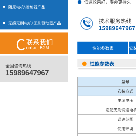
●
低速效果好，寿命更持久
阻尼电机\控制器产品
技术服务热线
无感无刷电机\无刷驱动器产品
15989647967
C
联系我们
ontact BGM
性能参数表
安
●
性能参数表
全国咨询热线
15989647967
型号
安装方式
电源电压
适配无刷调速电
调速范围
使用环境